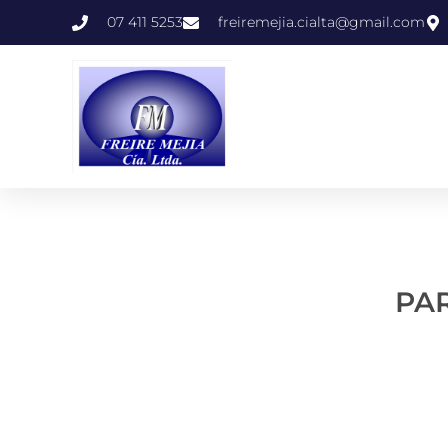
07 411 5253
freiremejia.cialta@gmail.com
PAR