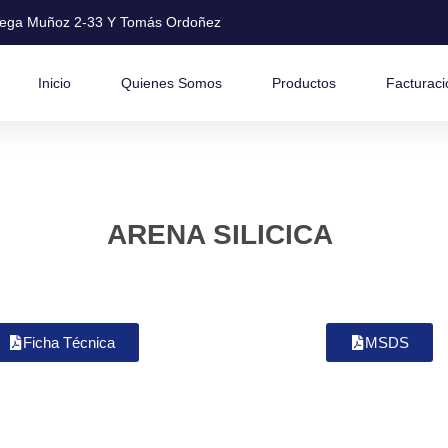
ega Muñoz 2-33 Y Tomás Ordoñez
Inicio
Quienes Somos
Productos
Facturaci
ARENA SILICICA
Ficha Técnica
MSDS