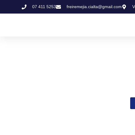
07 411 5253
freiremejia.cialta@gmail.com
V