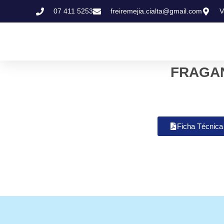
07 411 5253
freiremejia.cialta@gmail.com
V
FRAGA
Ficha Técnica