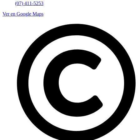
(07) 411-5253
Ver en Google Maps