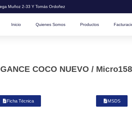
ega Muñoz 2-33 Y Tomás Ordoñez
Inicio
Quienes Somos
Productos
Facturaci
GANCE COCO NUEVO / Micro158
Ficha Técnica
MSDS