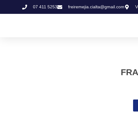
07 411 5253
freiremejia.cialta@gmail.com
V
FRA