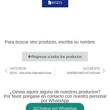
MSDS
Para buscar otro producto, escriba su nombre
Regresar a todos los productos
ANTERIOR
SIGUIENTE
EDTA – 4Na Acido Etilendiaminotetraacético Trilon B S/25 Kg
GINEBRA MEX ECO261064
¿Desea aquirir alguno de nuestros productos?
Por favor pongase en contacto con nuestro personal
por WhatsApp
Chatear por WhatsApp