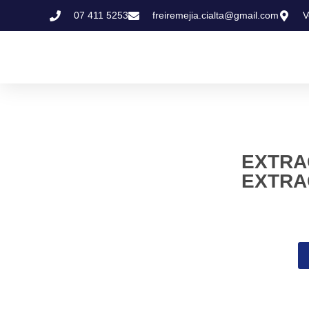
07 411 5253
freiremejia.cialta@gmail.com
V
EXTRA
EXTRA