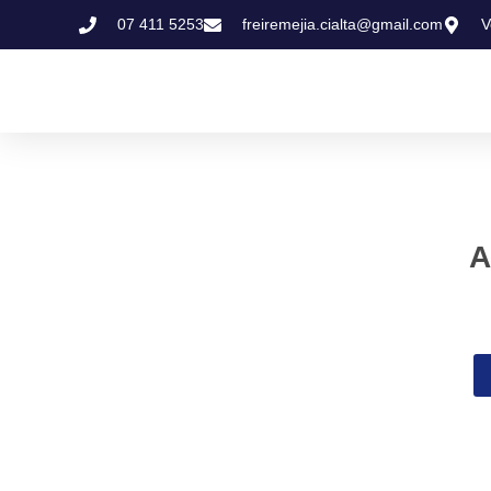
07 411 5253
freiremejia.cialta@gmail.com
V
A